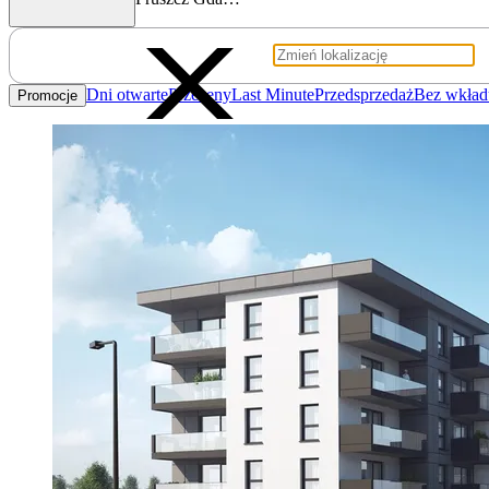
Dni otwarte
Przeceny
Last Minute
Przedsprzedaż
Bez wkład
Promocje