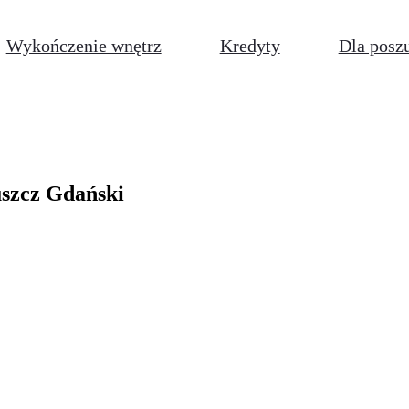
Wykończenie wnętrz
Kredyty
Dla posz
uszcz Gdański