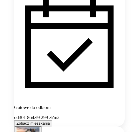
Gotowe do odbioru
od
301 864
zł
9 299
zł/m2
Zobacz mieszkania