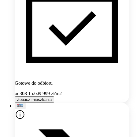
Gotowe do odbioru
od
308 152
zł
9 999
zł/m2
Zobacz mieszkania