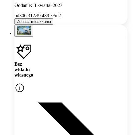
Oddanie: II kwartał 2027
od
306 312
zł
9 489
zł/m2
Zobacz mieszkania
Bez
wkładu
własnego