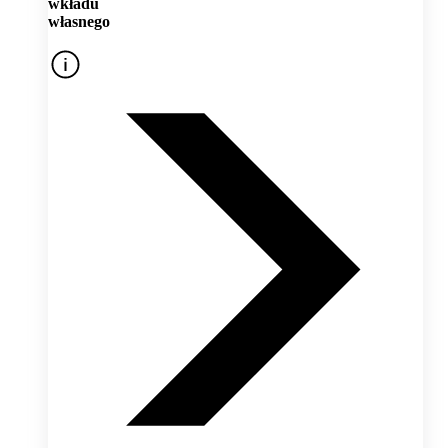
wkładu
własnego