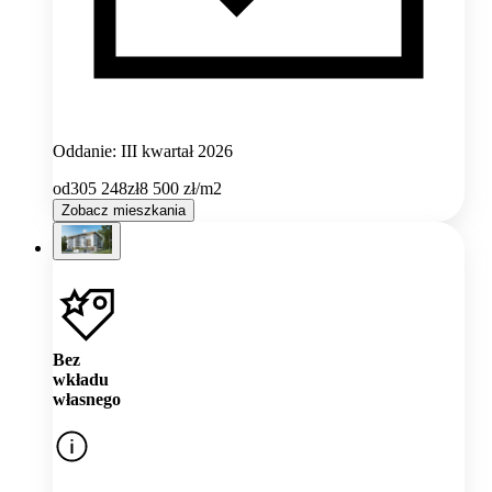
Oddanie: III kwartał 2026
od
305 248
zł
8 500
zł/m2
Zobacz mieszkania
Bez
wkładu
własnego