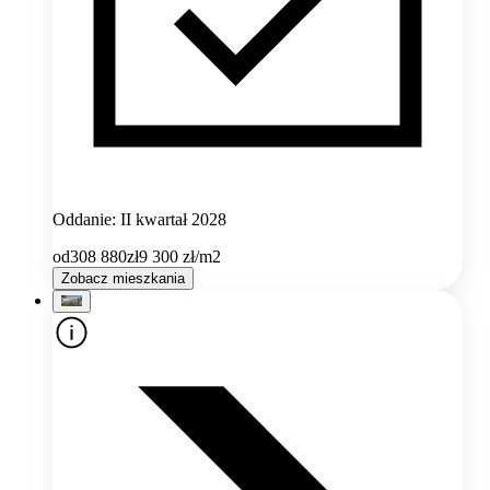
Oddanie: II kwartał 2028
od
308 880
zł
9 300
zł/m2
Zobacz mieszkania