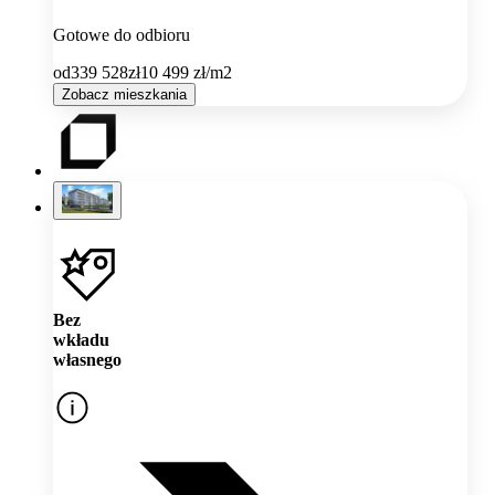
Gotowe do odbioru
od
339 528
zł
10 499
zł/m2
Zobacz mieszkania
Bez
wkładu
własnego