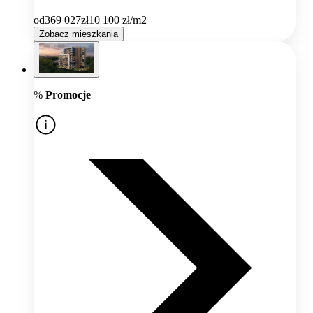
od
369 027
zł
10 100
zł/m2
Zobacz mieszkania
%
Promocje