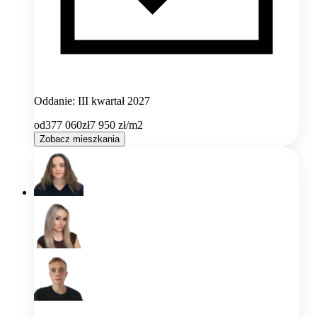
Oddanie: III kwartał 2027
od
377 060
zł
7 950
zł/m2
Zobacz mieszkania