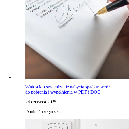
Wniosek o stwierdzenie nabycia spadku: wzór
do pobrania i wypełnienia w PDF i DOC
24 czerwca 2025
Daniel Grzegorzek