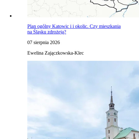
Plan ogólny Katowic i i okolic. Czy mieszkania
na Śląsku zdrożeją?
07 sierpnia 2026
Ewelina Zajączkowska-Klec