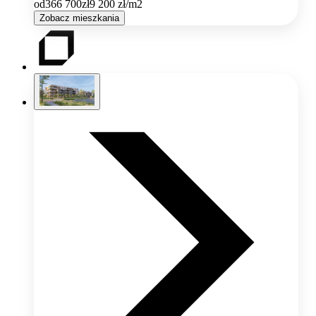
od
366 700
zł
9 200
zł/m2
Zobacz mieszkania