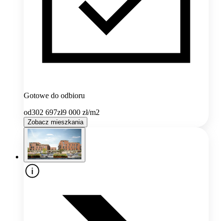
Gotowe do odbioru
od
302 697
zł
9 000
zł/m2
Zobacz mieszkania