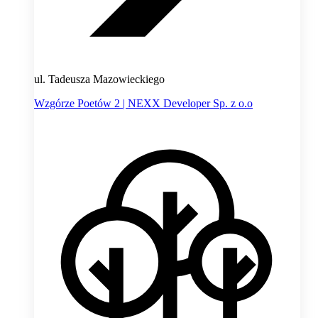
ul. Tadeusza Mazowieckiego
Wzgórze Poetów 2 | NEXX Developer Sp. z o.o