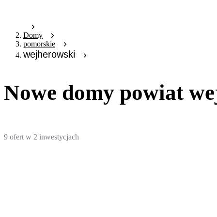
Domy
pomorskie
wejherowski
Nowe domy powiat we
9
ofert
w
2
inwestycjach