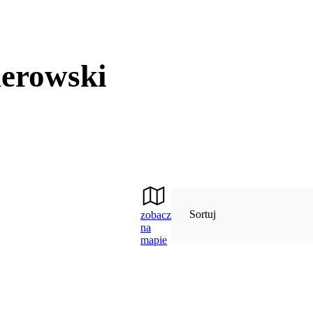
herowski
Sortuj
zobacz
na
mapie