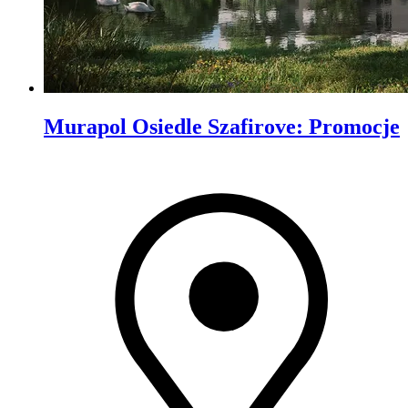
Murapol Osiedle Szafirove
:
Promocje