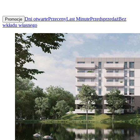
Dni otwarte
Przeceny
Last Minute
Przedsprzedaż
Bez
Promocje
wkładu własnego