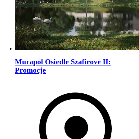
Murapol Osiedle Szafirove II
:
Promocje