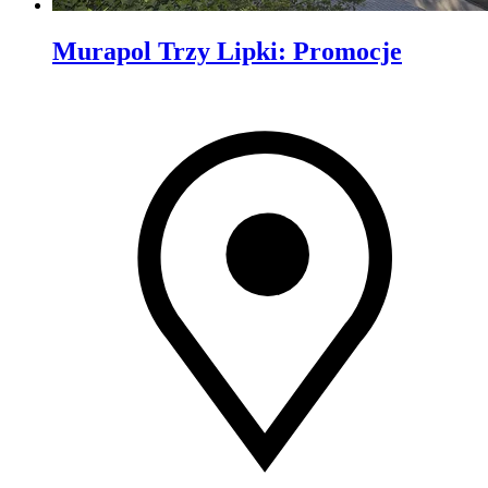
Murapol Trzy Lipki
:
Promocje