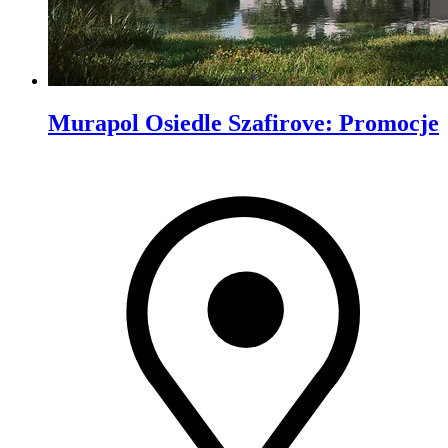
Murapol Osiedle Szafirove
:
Promocje