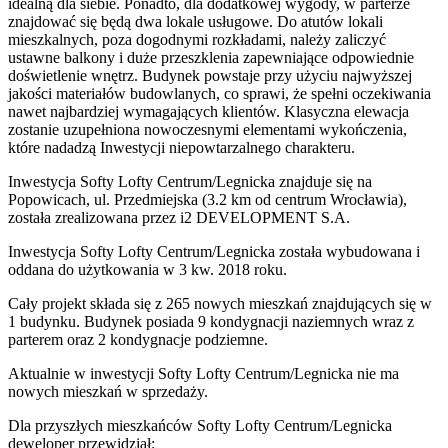
idealną dla siebie. Ponadto, dla dodatkowej wygody, w parterze
znajdować się będą dwa lokale usługowe. Do atutów lokali
mieszkalnych, poza dogodnymi rozkładami, należy zaliczyć
ustawne balkony i duże przeszklenia zapewniające odpowiednie
doświetlenie wnętrz. Budynek powstaje przy użyciu najwyższej
jakości materiałów budowlanych, co sprawi, że spełni oczekiwania
nawet najbardziej wymagających klientów. Klasyczna elewacja
zostanie uzupełniona nowoczesnymi elementami wykończenia,
które nadadzą Inwestycji niepowtarzalnego charakteru.
Inwestycja Softy Lofty Centrum/Legnicka znajduje się na
Popowicach, ul. Przedmiejska (3.2 km od centrum Wrocławia),
została zrealizowana przez i2 DEVELOPMENT S.A.
Inwestycja Softy Lofty Centrum/Legnicka została wybudowana i
oddana do użytkowania w 3 kw. 2018 roku.
Cały projekt składa się z 265 nowych mieszkań znajdujących się w
1 budynku. Budynek posiada 9 kondygnacji naziemnych wraz z
parterem oraz 2 kondygnacje podziemne.
Aktualnie w inwestycji
Softy Lofty Centrum/Legnicka
nie ma
nowych mieszkań w sprzedaży.
Dla przyszłych mieszkańców Softy Lofty Centrum/Legnicka
deweloper przewidział: