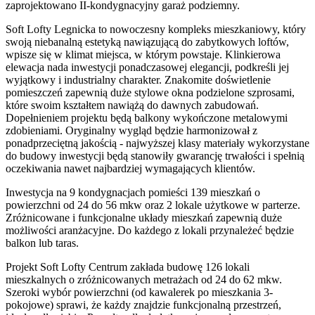
zaprojektowano II-kondygnacyjny garaż podziemny.
Soft Lofty Legnicka to nowoczesny kompleks mieszkaniowy, który
swoją niebanalną estetyką nawiązującą do zabytkowych loftów,
wpisze się w klimat miejsca, w którym powstaje. Klinkierowa
elewacja nada inwestycji ponadczasowej elegancji, podkreśli jej
wyjątkowy i industrialny charakter. Znakomite doświetlenie
pomieszczeń zapewnią duże stylowe okna podzielone szprosami,
które swoim kształtem nawiążą do dawnych zabudowań.
Dopełnieniem projektu będą balkony wykończone metalowymi
zdobieniami. Oryginalny wygląd będzie harmonizował z
ponadprzeciętną jakością - najwyższej klasy materiały wykorzystane
do budowy inwestycji będą stanowiły gwarancję trwałości i spełnią
oczekiwania nawet najbardziej wymagających klientów.
Inwestycja na 9 kondygnacjach pomieści 139 mieszkań o
powierzchni od 24 do 56 mkw oraz 2 lokale użytkowe w parterze.
Zróżnicowane i funkcjonalne układy mieszkań zapewnią duże
możliwości aranżacyjne. Do każdego z lokali przynależeć będzie
balkon lub taras.
Projekt Soft Lofty Centrum zakłada budowę 126 lokali
mieszkalnych o zróżnicowanych metrażach od 24 do 62 mkw.
Szeroki wybór powierzchni (od kawalerek po mieszkania 3-
pokojowe) sprawi, że każdy znajdzie funkcjonalną przestrzeń,