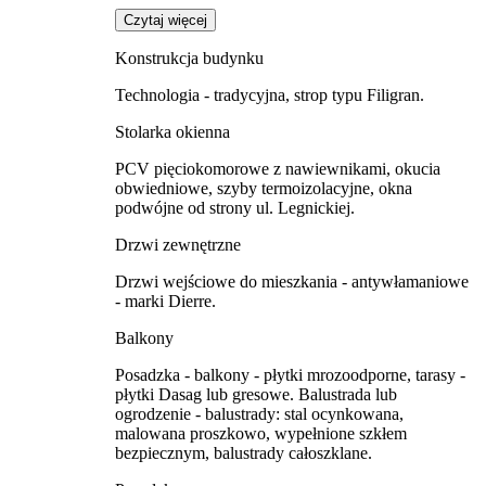
Czytaj więcej
Konstrukcja budynku
Technologia - tradycyjna, strop typu Filigran.
Stolarka okienna
PCV pięciokomorowe z nawiewnikami, okucia
obwiedniowe, szyby termoizolacyjne, okna
podwójne od strony ul. Legnickiej.
Drzwi zewnętrzne
Drzwi wejściowe do mieszkania - antywłamaniowe
- marki Dierre.
Balkony
Posadzka - balkony - płytki mrozoodporne, tarasy -
płytki Dasag lub gresowe. Balustrada lub
ogrodzenie - balustrady: stal ocynkowana,
malowana proszkowo, wypełnione szkłem
bezpiecznym, balustrady całoszklane.