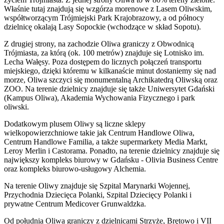
Właśnie tutaj znajdują się wzgórza morenowe z Lasem Oliwskim,
współtworzącym Trójmiejski Park Krajobrazowy, a od północy
dzielnicę okalają Lasy Sopockie (wchodzące w skład Sopotu).
Z drugiej strony, na zachodzie Oliwa graniczy z Obwodnicą
Trójmiasta, za którą (ok. 100 metrów) znajduje się Lotnisko im.
Lecha Wałęsy. Poza dostępem do licznych połączeń transportu
miejskiego, dzięki któremu w kilkanaście minut dostaniemy się nad
morze, Oliwa szczyci się monumentalną Archikatedrą Oliwską oraz
ZOO. Na terenie dzielnicy znajduje się także Uniwersytet Gdański
(Kampus Oliwa), Akademia Wychowania Fizycznego i park
oliwski.
Dodatkowym plusem Oliwy są liczne sklepy
wielkopowierzchniowe takie jak Centrum Handlowe Oliwa,
Centrum Handlowe Familia, a także supermarkety Media Markt,
Leroy Merlin i Castorama. Ponadto, na terenie dzielnicy znajduje się
największy kompleks biurowy w Gdańsku - Olivia Business Centre
oraz kompleks biurowo-usługowy Alchemia.
Na terenie Oliwy znajduje się Szpital Marynarki Wojennej,
Przychodnia Dziecięca Polanki, Szpital Dziecięcy Polanki i
prywatne Centrum Medicover Grunwaldzka.
Od południa Oliwa graniczy z dzielnicami Strzyże, Brętowo i VII