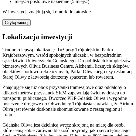
miejsca postojowe naziemne (5 miejsc)
W inwestycji znajdują się komórki lokatorskie.
Czytaj więcej
Lokalizacja inwestycji
Trudno o lepszą lokalizację. Tuż przy Trójmiejskim Parku
Krajobrazowym, wśród spokojnych uliczek i w bezpośrednim
sąsiedztwie Uniwersytetu Gdańskiego. Do pobliskich kompleksów
biznesowych Olivia Business Centre, Alchemii, licznych sklepów,
obiektów sportowo-rekreacyjnych, Parku Oliwskiego czy restauracji
Starej Oliwy z łatwością dotrzemy spacerem lub rowerem.
Znajdujące się tuż obok przystanki tramwajowe oraz oddalony o
kilkaset metrów przystanek SKM zapewniają świetny dostęp do
transportu publicznego. Dworzec PKP Gdańsk Oliwa i wygodne
połączenie drogowe do Obwodnicy Trójmiasta sprawiają, że Atrium
Oliva jest równie doskonale skomunikowane z resztą regionu i
kraju.
Gdańska Oliwa jest dzielnicą wręcz skrojoną na miarę dla osób,
które cenią sobie zarówno bliskość przyrody, jak i serca tętniącego
życiem Trójmiasta. Z jednej strony Oliwa to w 80% tereny zielone.