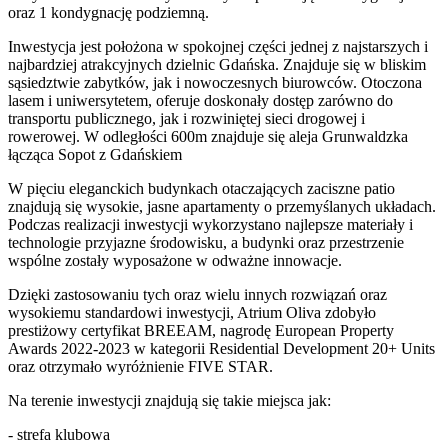
oraz 1 kondygnację podziemną.
Inwestycja jest położona w spokojnej części jednej z najstarszych i
najbardziej atrakcyjnych dzielnic Gdańska. Znajduje się w bliskim
sąsiedztwie zabytków, jak i nowoczesnych biurowców. Otoczona
lasem i uniwersytetem, oferuje doskonały dostęp zarówno do
transportu publicznego, jak i rozwiniętej sieci drogowej i
rowerowej. W odległości 600m znajduje się aleja Grunwaldzka
łącząca Sopot z Gdańskiem
W pięciu eleganckich budynkach otaczających zaciszne patio
znajdują się wysokie, jasne apartamenty o przemyślanych układach.
Podczas realizacji inwestycji wykorzystano najlepsze materiały i
technologie przyjazne środowisku, a budynki oraz przestrzenie
wspólne zostały wyposażone w odważne innowacje.
Dzięki zastosowaniu tych oraz wielu innych rozwiązań oraz
wysokiemu standardowi inwestycji, Atrium Oliva zdobyło
prestiżowy certyfikat BREEAM, nagrodę European Property
Awards 2022-2023 w kategorii Residential Development 20+ Units
oraz otrzymało wyróżnienie FIVE STAR.
Na terenie inwestycji znajdują się takie miejsca jak:
- strefa klubowa