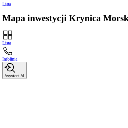
Lista
Mapa inwestycji
Krynica Mors
Lista
Infolinia
Asystent AI