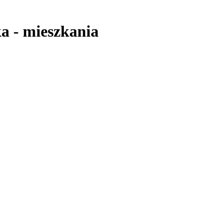
ka
-
mieszkania