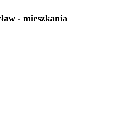
cław
-
mieszkania