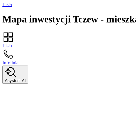
Lista
Mapa inwestycji
Tczew
-
mieszk
Lista
Infolinia
Asystent AI