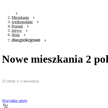
Mieszkania
wielkopolskie
Poznań
Jeżyce
Wola
dwupokojowe
Nowe mieszkania 2 po
33
oferty
w
1
inwestycji
Wszystkie oferty