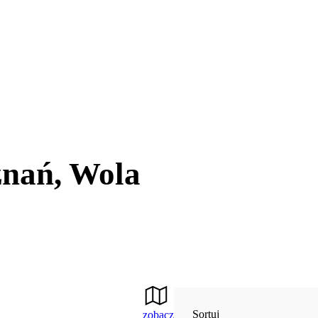
znań, Wola
Sortuj
zobacz