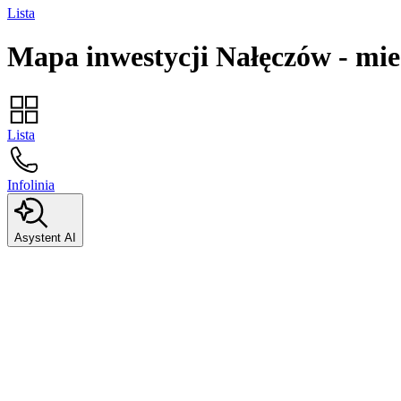
Lista
Mapa inwestycji
Nałęczów
-
mie
Lista
Infolinia
Asystent AI