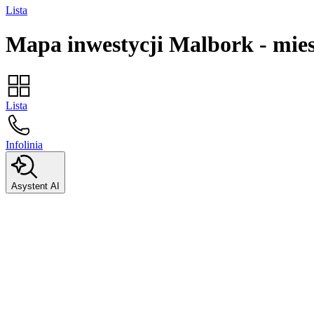
Lista
Mapa inwestycji
Malbork
-
mie
Lista
Infolinia
Asystent AI