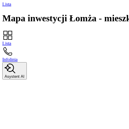
Lista
Mapa inwestycji
Łomża
-
miesz
Lista
Infolinia
Asystent AI