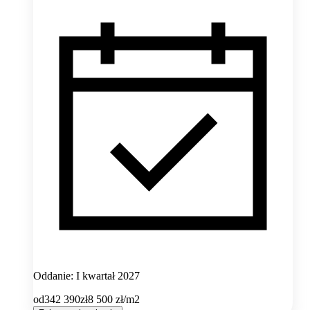
Oddanie: I kwartał 2027
od
342 390
zł
8 500
zł/m2