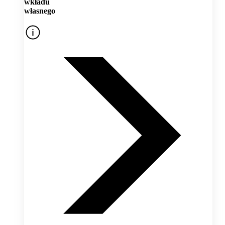
wkładu
własnego