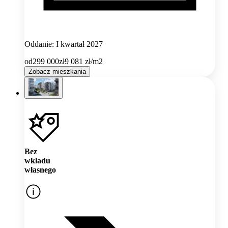
Oddanie: I kwartał 2027
od
299 000
zł
9 081
zł/m2
Zobacz mieszkania
Bez
wkładu
własnego