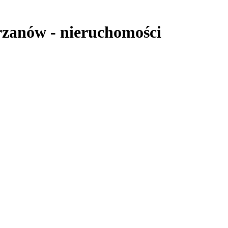
rzanów
-
nieruchomości