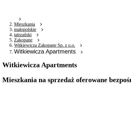
Mieszkania
małopolskie
tatrzański
Zakopane
Witkiewicza Zakopane Sp. z o.o.
Witkiewicza Apartments
Witkiewicza Apartments
Mieszkania na sprzedaż oferowane bezpoś