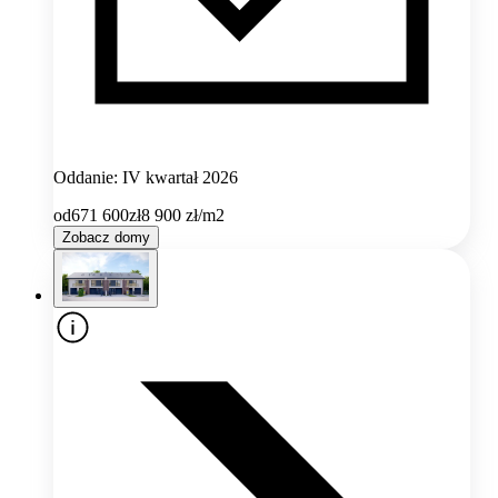
Oddanie: IV kwartał 2026
od
671 600
zł
8 900
zł/m2
Zobacz domy