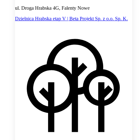
ul. Droga Hrabska 4G, Falenty Nowe
Dzielnica Hrabska etap V | Beta Projekt Sp. z o.o. Sp. K.