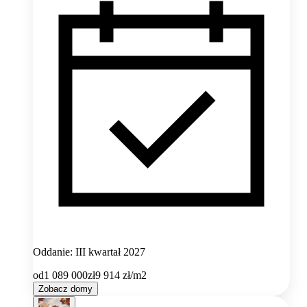
Oddanie: III kwartał 2027
od
1 089 000
zł
9 914
zł/m2
Zobacz domy