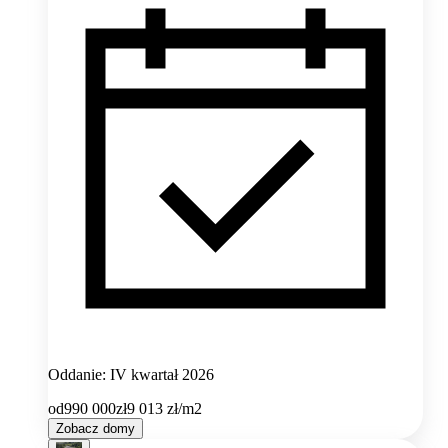
Oddanie: IV kwartał 2026
od
990 000
zł
9 013
zł/m2
Zobacz domy