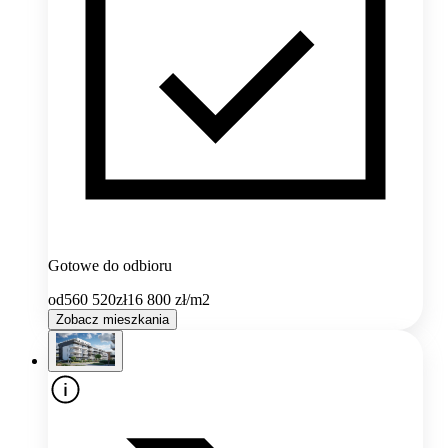
Gotowe do odbioru
od
560 520
zł
16 800
zł/m2
Zobacz mieszkania