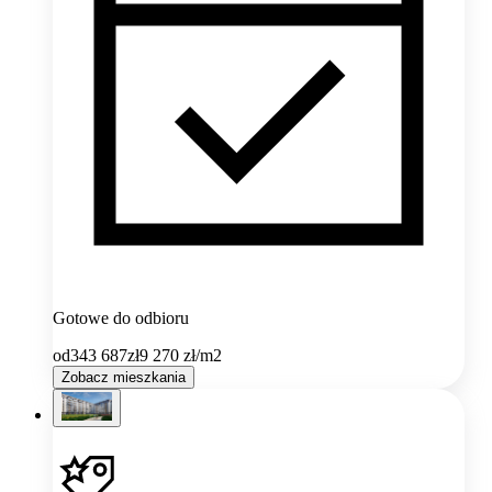
Gotowe do odbioru
od
343 687
zł
9 270
zł/m2
Zobacz mieszkania