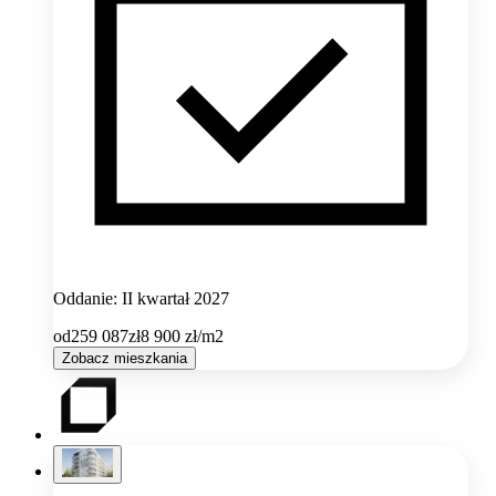
Oddanie: II kwartał 2027
od
259 087
zł
8 900
zł/m2
Zobacz mieszkania