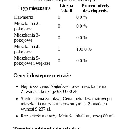
Liczba
Procent oferty
Typ mieszkania
lokali
deweloperów
Kawalerki
0
0.0 %
Mieszkania 2-
0
0.0 %
pokojowe
Mieszkania 3-
0
0.0 %
pokojowe
Mieszkania 4-
1
100.0 %
pokojowe
Mieszkania 5-
0
0.0 %
pokojowe i większe
Ceny i dostępne metraże
Najniższa cena: Najtańsze nowe mieszkanie na
Zawadach kosztuje 680 000 zł.
Średnia cena za mkw.: Cena metra kwadratowego
mieszkania na rynku pierwotnym na Zawadach
wynosi 9 237 zł.
Rozpiętość metraży: Metraże lokali wynoszą 80 m².
Terminy oddania do użytku