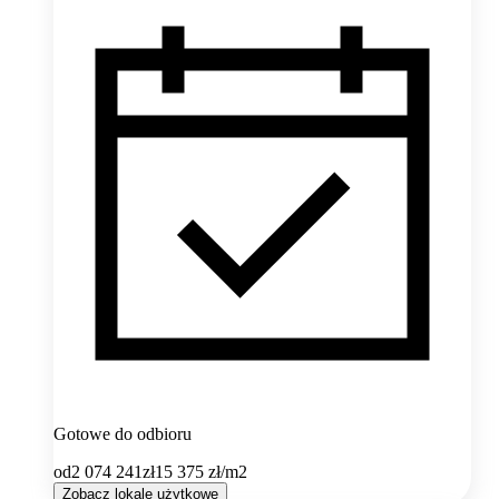
Gotowe do odbioru
od
2 074 241
zł
15 375
zł/m2
Zobacz lokale użytkowe