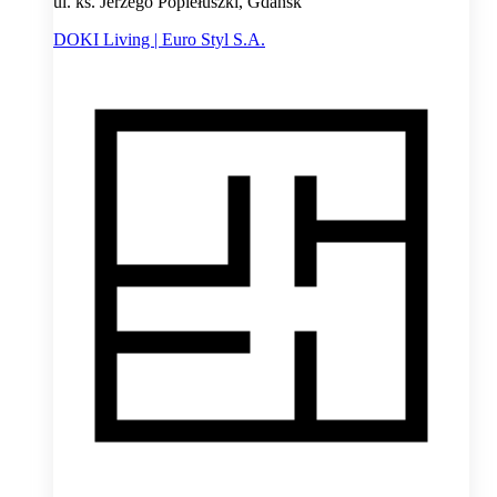
ul. ks. Jerzego Popiełuszki, Gdańsk
DOKI Living | Euro Styl S.A.