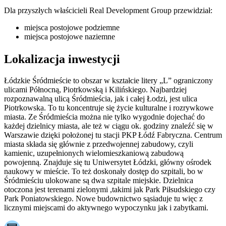
Dla przyszłych właścicieli
Real Development Group
przewidział:
miejsca postojowe podziemne
miejsca postojowe naziemne
Lokalizacja inwestycji
Łódzkie Śródmieście to obszar w kształcie litery „L” ograniczony
ulicami Północną, Piotrkowską i Kilińskiego. Najbardziej
rozpoznawalną ulicą Śródmieścia, jak i całej Łodzi, jest ulica
Piotrkowska. To tu koncentruje się życie kulturalne i rozrywkowe
miasta. Ze Śródmieścia można nie tylko wygodnie dojechać do
każdej dzielnicy miasta, ale też w ciągu ok. godziny znaleźć się w
Warszawie dzięki położonej tu stacji PKP Łódź Fabryczna. Centrum
miasta składa się głównie z przedwojennej zabudowy, czyli
kamienic, uzupełnionych wielomieszkaniową zabudową
powojenną. Znajduje się tu Uniwersytet Łódzki, główny ośrodek
naukowy w mieście. To też doskonały dostęp do szpitali, bo w
Śródmieściu ulokowane są dwa szpitale miejskie. Dzielnica
otoczona jest terenami zielonymi ,takimi jak Park Piłsudskiego czy
Park Poniatowskiego. Nowe budownictwo sąsiaduje tu więc z
licznymi miejscami do aktywnego wypoczynku jak i zabytkami.