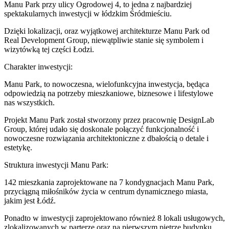
Manu Park przy ulicy Ogrodowej 4, to jedna z najbardziej
spektakularnych inwestycji w łódzkim Śródmieściu.
Dzięki lokalizacji, oraz wyjątkowej architekturze Manu Park od
Real Development Group, niewątpliwie stanie się symbolem i
wizytówką tej części Łodzi.
Charakter inwestycji:
Manu Park, to nowoczesna, wielofunkcyjna inwestycja, będąca
odpowiedzią na potrzeby mieszkaniowe, biznesowe i lifestylowe
nas wszystkich.
Projekt Manu Park został stworzony przez pracownię DesignLab
Group, której udało się doskonale połączyć funkcjonalność i
nowoczesne rozwiązania architektoniczne z dbałością o detale i
estetykę.
Struktura inwestycji Manu Park:
142 mieszkania zaprojektowane na 7 kondygnacjach Manu Park,
przyciągną miłośników życia w centrum dynamicznego miasta,
jakim jest Łódź.
Ponadto w inwestycji zaprojektowano również 8 lokali usługowych,
zlokalizowanych w parterze oraz na pierwszym piętrze budynku.