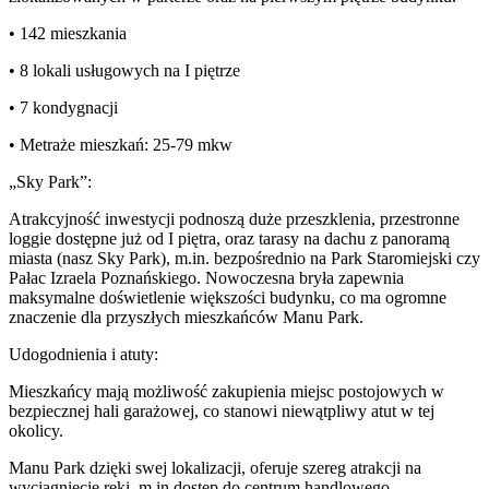
• 142 mieszkania
• 8 lokali usługowych na I piętrze
• 7 kondygnacji
• Metraże mieszkań: 25-79 mkw
„Sky Park”:
Atrakcyjność inwestycji podnoszą duże przeszklenia, przestronne
loggie dostępne już od I piętra, oraz tarasy na dachu z panoramą
miasta (nasz Sky Park), m.in. bezpośrednio na Park Staromiejski czy
Pałac Izraela Poznańskiego. Nowoczesna bryła zapewnia
maksymalne doświetlenie większości budynku, co ma ogromne
znaczenie dla przyszłych mieszkańców Manu Park.
Udogodnienia i atuty:
Mieszkańcy mają możliwość zakupienia miejsc postojowych w
bezpiecznej hali garażowej, co stanowi niewątpliwy atut w tej
okolicy.
Manu Park dzięki swej lokalizacji, oferuje szereg atrakcji na
wyciągnięcie ręki, m.in dostęp do centrum handlowego