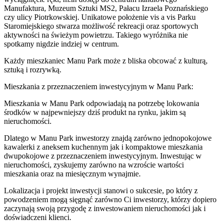
Manufaktura, Muzeum Sztuki MS2, Pałacu Izraela Poznańskiego
czy ulicy Piotrkowskiej. Unikatowe położenie vis a vis Parku
Staromiejskiego stwarza możliwość rekreacji oraz sportowych
aktywności na świeżym powietrzu. Takiego wyróżnika nie
spotkamy nigdzie indziej w centrum.
Każdy mieszkaniec Manu Park może z bliska obcować z kulturą,
sztuką i rozrywką.
Mieszkania z przeznaczeniem inwestycyjnym w Manu Park:
Mieszkania w Manu Park odpowiadają na potrzebę lokowania
środków w najpewniejszy dziś produkt na rynku, jakim są
nieruchomości.
Dlatego w Manu Park inwestorzy znajdą zarówno jednopokojowe
kawalerki z aneksem kuchennym jak i kompaktowe mieszkania
dwupokojowe z przeznaczeniem inwestycyjnym. Inwestując w
nieruchomości, zyskujemy zarówno na wzroście wartości
mieszkania oraz na miesięcznym wynajmie.
Lokalizacja i projekt inwestycji stanowi o sukcesie, po który z
powodzeniem mogą sięgnąć zarówno Ci inwestorzy, którzy dopiero
zaczynają swoją przygodę z inwestowaniem nieruchomości jak i
doświadczeni klienci.