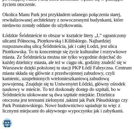
życiem otoczenie.
Okolica Manu Park jest przykładem udanego połączenia starej,
rewitalizowanej architektury z nowoczesnymi budynkami, które
niedawno zostały oddane do użytkowania.
Łódzkie Śródmieście to obszar w kształcie litery „L” ograniczony
ulicami Północną, Piotrkowską i Kilińskiego. Najbardziej
rozpoznawalną ulicą Śródmieścia, jak i całej Łodzi, jest ulica
Piotrkowska. To tu koncentruje się życie kulturalne i rozrywkowe
miasta. Ze Śródmieścia można nie tylko wygodnie dojechać do
każdej dzielnicy miasta, ale też w ciągu ok. godziny znaleźć się w
Warszawie dzięki położonej tu stacji PKP Łódź Fabryczna. Centrum
miasta składa się głównie z przedwojennej zabudowy, czyli
kamienic, uzupełnionych wielomieszkaniową zabudową
powojenną. Znajduje się tu Uniwersytet Łódzki, główny ośrodek
naukowy w mieście. To też doskonały dostęp do szpitali, bo w
Śródmieściu ulokowane są dwa szpitale miejskie. Dzielnica
otoczona jest terenami zielonymi ,takimi jak Park Piłsudskiego czy
Park Poniatowskiego. Nowe budownictwo sąsiaduje tu więc z
licznymi miejscami do aktywnego wypoczynku jak i zabytkami.