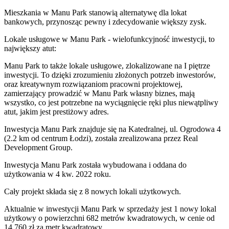
Mieszkania w Manu Park stanowią alternatywę dla lokat
bankowych, przynosząc pewny i zdecydowanie większy zysk.
Lokale usługowe w Manu Park - wielofunkcyjność inwestycji, to
największy atut:
Manu Park to także lokale usługowe, zlokalizowane na I piętrze
inwestycji. To dzięki zrozumieniu złożonych potrzeb inwestorów,
oraz kreatywnym rozwiązaniom pracowni projektowej,
zamierzający prowadzić w Manu Park własny biznes, mają
wszystko, co jest potrzebne na wyciągnięcie ręki plus niewątpliwy
atut, jakim jest prestiżowy adres.
Inwestycja Manu Park znajduje się na Katedralnej, ul. Ogrodowa 4
(2.2 km od centrum Łodzi), została zrealizowana przez Real
Development Group.
Inwestycja Manu Park została wybudowana i oddana do
użytkowania w 4 kw. 2022 roku
.
Cały projekt składa się z
8
nowych lokali użytkowych
.
Aktualnie w inwestycji
Manu Park
w sprzedaży
jest
1
nowy lokal
użytkowy
o powierzchni 682 metrów kwadratowych
, w cenie od
14 760 zł za metr kwadratowy
.