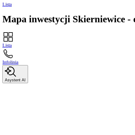
Lista
Mapa inwestycji
Skierniewice
-
Lista
Infolinia
Asystent AI