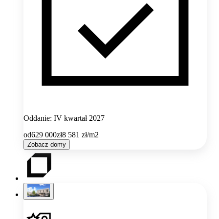
Oddanie: IV kwartał 2027
od
629 000
zł
8 581
zł/m2
Zobacz domy