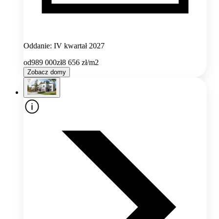
Oddanie: IV kwartał 2027
od
989 000
zł
8 656
zł/m2
Zobacz domy