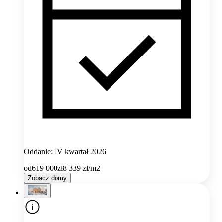
Oddanie: IV kwartał 2026
od
619 000
zł
8 339
zł/m2
Zobacz domy