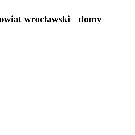
owiat wrocławski
-
domy