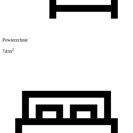
Powierzchnie
2
74
/m