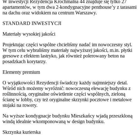
W inwestycji Rezydencja Krochmalna 44 znajduje się tylko 27
apartamentów, w tym dwa 2-kondygnacyjne penthouse’y z tarasami
na dachu oraz widokiem na centrum Warszawy.
STANDARD INWESTYCJI
Materiały wysokiej jakości
Projektując części wspólne chcieliśmy nadać im nowoczesny styl.
W tym celu wybraliśmy materiały najwyższej jakości, m.in. płytki
gresowe z efektem lastryko, jak również polerowany beton na
posadzkach korytarzy.
Elementy premium
O wyjątkowości Rezydencji świadczy każdy najmniejszy detal.
Wśród nich możemy wyróżnić: nowoczesną elewację budynku z
roślinnością, oryginalne oświetlenie części wspólnych, zieloną
ścianę w lobby, czy też oryginalne skrzynki pocztowe i metalowe
stojaki na rowery.
Na wyższe kondygnacje budynku Mieszkańcy wjadą przeszkloną
windą idealnie wkomponowaną w design budynku.
Skrzynka kurierska