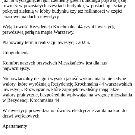
już na wyciągnięcie ręki. Elementy green buildingu pojawiają się
również w pozostałych częściach budynku, w postaci np.: ściany
pokrytej zielenią w lobby budynku czy też roślinności w części
tarasowej na dachu inwestycji.
Wyjątkowość Rezydencja Krochmalna 44 czyni inwestycję
prawdziwą perłą na mapie Warszawy.
Planowany termin realizacji inwestycji: 2025r.
Udogodnienia
Komfort naszych przyszłych Mieszkańców jest dla nas
najważniejszy.
Niepowtarzalny design i wysoka jakość wykonania to nie jedyne
walory, które wyróżniają Rezydencję Krochmalna 44 warszawskich
inwestycji. Rozwiązania, które zaprojektowaliśmy mają także
walory praktyczne, bezpośrednio wpływając na wygodę mieszkania
w Rezydencji Krochmalna 44.
W inwestycji przewidziano również elektryczne zamki na kod do
drzwi wejściowych.
Apartamenty