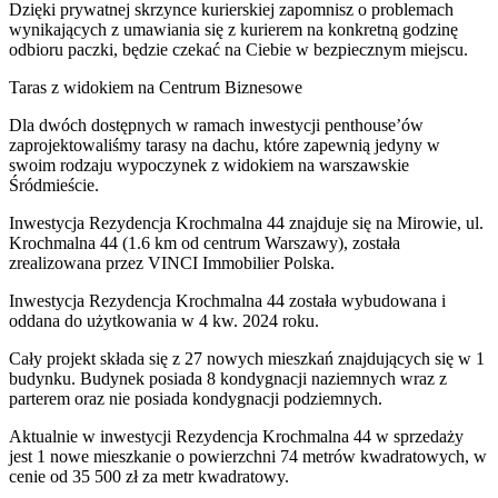
Dzięki prywatnej skrzynce kurierskiej zapomnisz o problemach
wynikających z umawiania się z kurierem na konkretną godzinę
odbioru paczki, będzie czekać na Ciebie w bezpiecznym miejscu.
Taras z widokiem na Centrum Biznesowe
Dla dwóch dostępnych w ramach inwestycji penthouse’ów
zaprojektowaliśmy tarasy na dachu, które zapewnią jedyny w
swoim rodzaju wypoczynek z widokiem na warszawskie
Śródmieście.
Inwestycja Rezydencja Krochmalna 44 znajduje się na Mirowie, ul.
Krochmalna 44 (1.6 km od centrum Warszawy), została
zrealizowana przez VINCI Immobilier Polska.
Inwestycja Rezydencja Krochmalna 44 została wybudowana i
oddana do użytkowania w 4 kw. 2024 roku.
Cały projekt składa się z 27 nowych mieszkań znajdujących się w 1
budynku. Budynek posiada 8 kondygnacji naziemnych wraz z
parterem oraz nie posiada kondygnacji podziemnych.
Aktualnie w inwestycji Rezydencja Krochmalna 44 w sprzedaży
jest 1 nowe mieszkanie o powierzchni 74 metrów kwadratowych, w
cenie od 35 500 zł za metr kwadratowy.