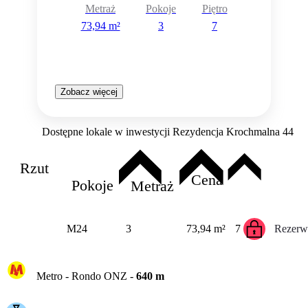
Metraż
Pokoje
Piętro
73,94 m²
3
7
Zobacz więcej
Dostępne lokale w inwestycji Rezydencja Krochmalna 44
Rzut
Cena
Pokoje
Metraż
M24
3
73,94 m²
7
Rezerw
Metro -
Rondo ONZ
-
640
m