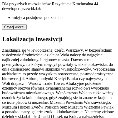
Dla przyszłych mieszkańców Rezydencja Krochmalna 44
deweloper przewidział:
miejsca postojowe podziemne
Czytaj więcej
Lokalizacja inwestycji
Znajdująca się w lewobrzeżnej części Warszawy, w bezpośrednim
sąsiedztwie Śródmieścia, dzielnica Wola należy do najgęściej i
najliczniej zaludnionych rejonów miasta. Dawny teren
przemysłowy, na którym niegdyś powstały wielkie blokowiska, do
dnia dzisiejszego stanowi skupisko wysokościowców. Współczesna
architektura to przede wszystkim nowoczesne, postmodernistyczne
biurowce, jak Atrium, budynki Kredyt Banku czy najwyższy na
Woli drapacz – Warsaw Trade Tower. Atrakcyjne położenie
dzielnicy sprzyja również dynamicznemu rozwojowi wysokiego
budownictwa mieszkaniowego. Współczesna Wola to także ważny
ośrodek życia kulturalnego, gdyż znajdują się tu znane w kraju i na
świecie placówki muzealne: Muzeum Powstania Warszawskiego,
Muzeum Historii Żydów Polskich oraz Muzeum Więzienia Pawiak,
a ponadto: teatry, galerie sztuki i klubokawiarnie. Na tereny zielone
dzielnicy składają się 4 parki i Lasek na Kole, a najważniejsze