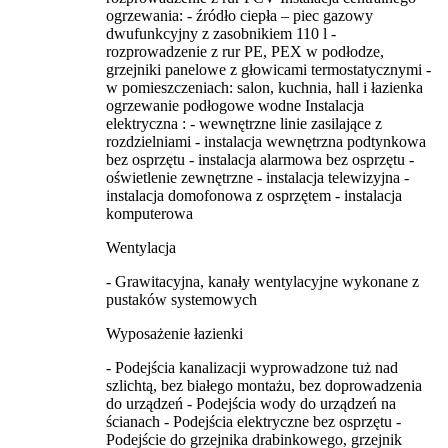
ogrzewania: - źródło ciepła – piec gazowy
dwufunkcyjny z zasobnikiem 110 l -
rozprowadzenie z rur PE, PEX w podłodze,
grzejniki panelowe z głowicami termostatycznymi -
w pomieszczeniach: salon, kuchnia, hall i łazienka
ogrzewanie podłogowe wodne Instalacja
elektryczna : - wewnętrzne linie zasilające z
rozdzielniami - instalacja wewnętrzna podtynkowa
bez osprzętu - instalacja alarmowa bez osprzętu -
oświetlenie zewnętrzne - instalacja telewizyjna -
instalacja domofonowa z osprzętem - instalacja
komputerowa
Wentylacja
- Grawitacyjna, kanały wentylacyjne wykonane z
pustaków systemowych
Wyposażenie łazienki
- Podejścia kanalizacji wyprowadzone tuż nad
szlichtą, bez białego montażu, bez doprowadzenia
do urządzeń - Podejścia wody do urządzeń na
ścianach - Podejścia elektryczne bez osprzętu -
Podejście do grzejnika drabinkowego, grzejnik