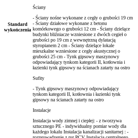
Ściany
- Ściany nośne wykonane z cegły o grubości 19 cm
- Ściany działowe wykonane z betonu
Standard
komórkowego o grubości 12 cm - Ściany dzielące
wykończenia
budynki bliźniacze wzniesione z dwóch cegieł o
grubości po 19 cm z wewnętrzną dylatacją
styropianem 2 cm - Ściany dzielące lokale
mieszkalne wzniesione z cegły akustycznej o
grubości 25 cm - Tynk gipsowy maszynowy
odpowiadający tynkom kategorii II, kotłownia i
łazienki tynk gipsowy na ścianach zatarty na ostro
Sufity
- Tynk gipsowy maszynowy odpowiadający
tynkom kategorii II, kotłownia i łazienki tynk
gipsowy na ścianach zatarty na ostro
Instalacje
Instalacja wody zimnej i ciepłej: - z tworzywa
sztucznego PE - indywidualny pomiar wody dla
każdego lokalu Instalacja kanalizacji sanitarnej : -
rozprowadzenie z rur PCV Instalacja centralnego