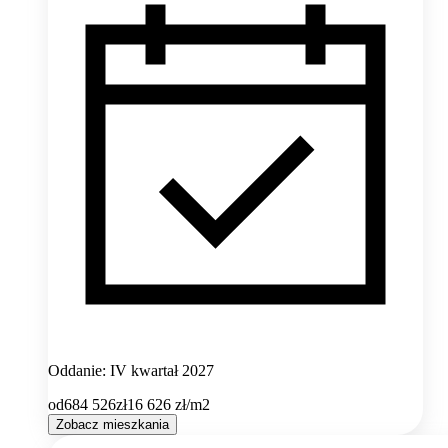
Oddanie: IV kwartał 2027
od
684 526
zł
16 626
zł/m2
Zobacz mieszkania