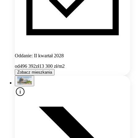
Oddanie: II kwartał 2028
od
496 392
zł
13 300
zł/m2
Zobacz mieszkania