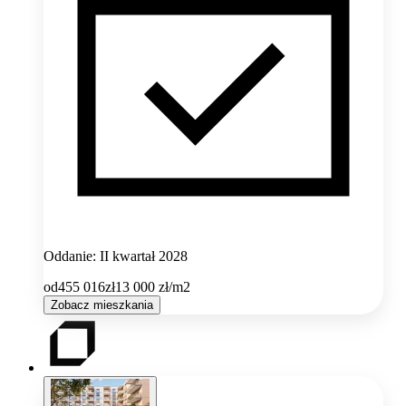
Oddanie: II kwartał 2028
od
455 016
zł
13 000
zł/m2
Zobacz mieszkania