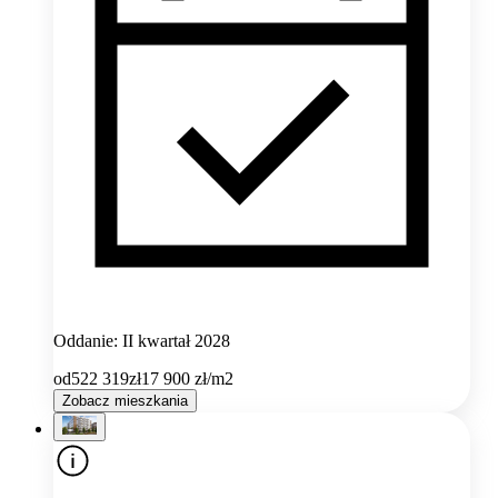
Oddanie: II kwartał 2028
od
522 319
zł
17 900
zł/m2
Zobacz mieszkania