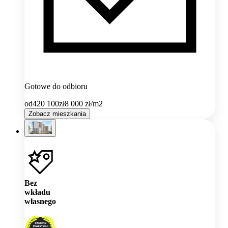
Gotowe do odbioru
od
420 100
zł
8 000
zł/m2
Zobacz mieszkania
Bez
wkładu
własnego