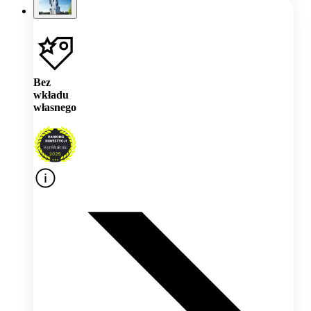
Bez
wkładu
własnego