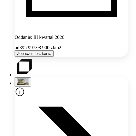
Oddanie: III kwartał 2026
od
395 997
zł
8 900
zł/m2
Zobacz mieszkania