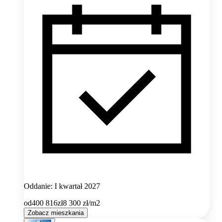
Oddanie: I kwartał 2027
od
400 816
zł
8 300
zł/m2
Zobacz mieszkania