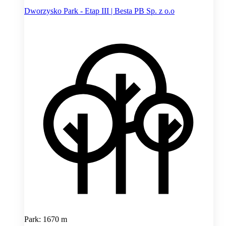
Dworzysko Park - Etap III | Besta PB Sp. z o.o
Park: 1670 m