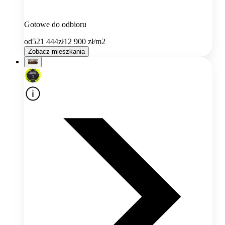
Gotowe do odbioru
od
521 444
zł
12 900
zł/m2
Zobacz mieszkania