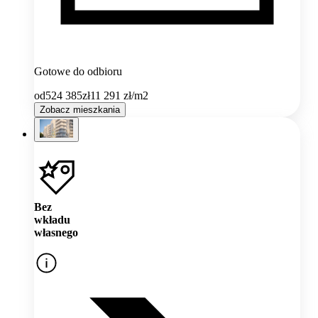
Gotowe do odbioru
od
524 385
zł
11 291
zł/m2
Zobacz mieszkania
Bez
wkładu
własnego