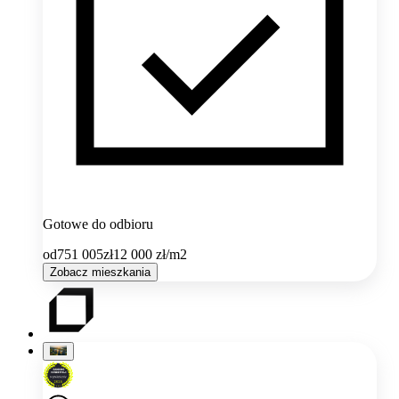
Gotowe do odbioru
od
751 005
zł
12 000
zł/m2
Zobacz mieszkania