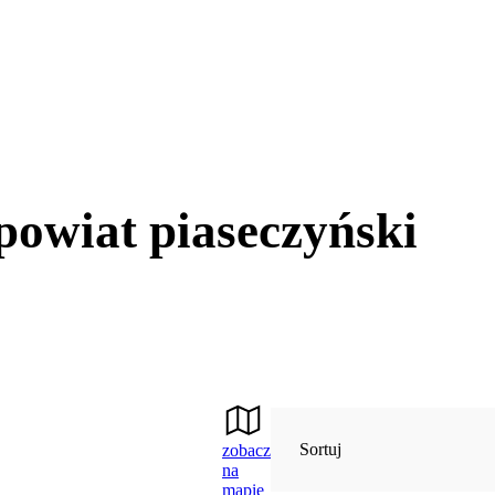
powiat piaseczyński
Sortuj
zobacz
na
mapie