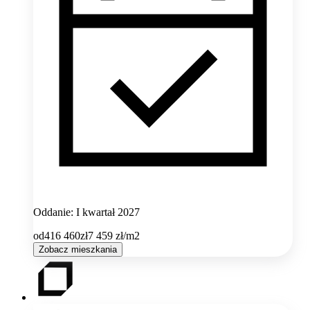
Oddanie: I kwartał 2027
od
416 460
zł
7 459
zł/m2
Zobacz mieszkania