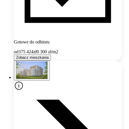
Gotowe do odbioru
od
375 424
zł
9 300
zł/m2
Zobacz mieszkania