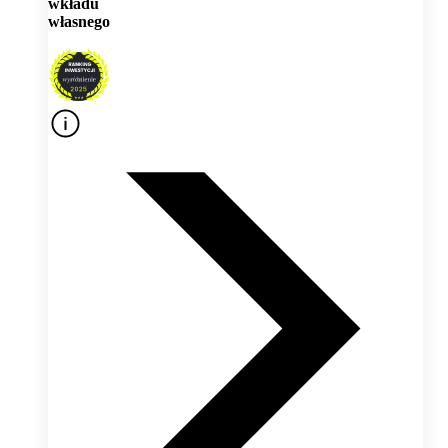
wkładu
własnego