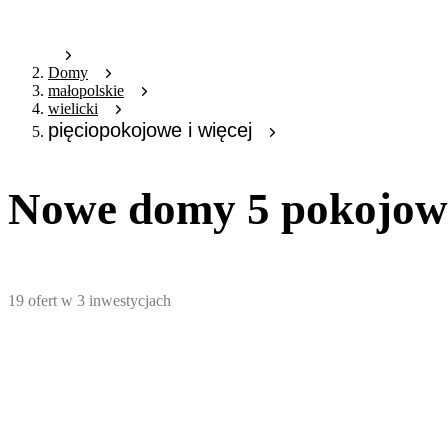
Domy
małopolskie
wielicki
pięciopokojowe i więcej
Nowe domy 5 pokojowe
19
ofert
w
3
inwestycjach