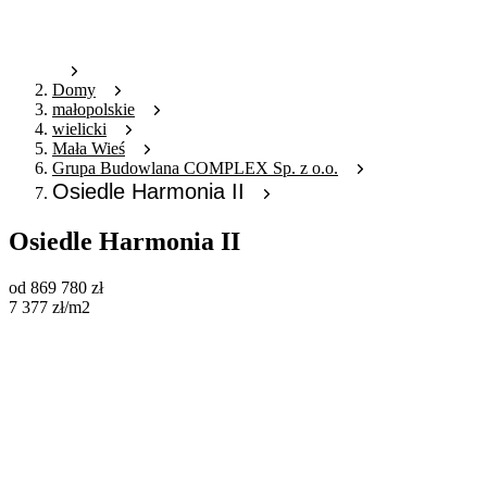
Domy
małopolskie
wielicki
Mała Wieś
Grupa Budowlana COMPLEX Sp. z o.o.
Osiedle Harmonia II
Osiedle Harmonia II
od
869 780
zł
7 377
zł
/m2