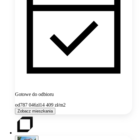
Gotowe do odbioru
od
787 046
zł
14 409
zł/m2
Zobacz mieszkania