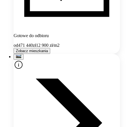
Gotowe do odbioru
od
471 440
zł
12 900
zł/m2
Zobacz mieszkania