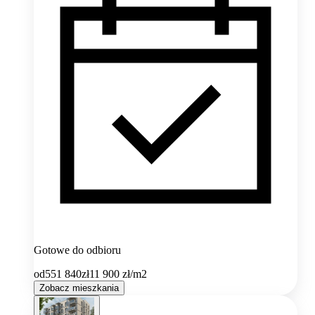
Gotowe do odbioru
od
551 840
zł
11 900
zł/m2
Zobacz mieszkania