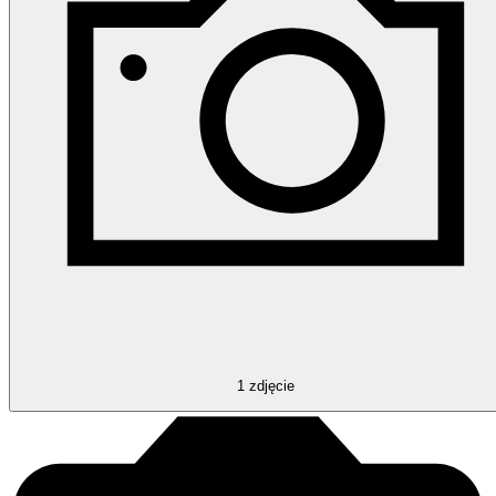
1
zdjęcie