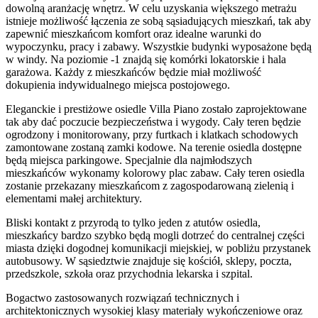
dowolną aranżację wnętrz. W celu uzyskania większego metrażu
istnieje możliwość łączenia ze sobą sąsiadujących mieszkań, tak aby
zapewnić mieszkańcom komfort oraz idealne warunki do
wypoczynku, pracy i zabawy. Wszystkie budynki wyposażone będą
w windy. Na poziomie -1 znajdą się komórki lokatorskie i hala
garażowa. Każdy z mieszkańców będzie miał możliwość
dokupienia indywidualnego miejsca postojowego.
Eleganckie i prestiżowe osiedle Villa Piano zostało zaprojektowane
tak aby dać poczucie bezpieczeństwa i wygody. Cały teren będzie
ogrodzony i monitorowany, przy furtkach i klatkach schodowych
zamontowane zostaną zamki kodowe. Na terenie osiedla dostępne
będą miejsca parkingowe. Specjalnie dla najmłodszych
mieszkańców wykonamy kolorowy plac zabaw. Cały teren osiedla
zostanie przekazany mieszkańcom z zagospodarowaną zielenią i
elementami małej architektury.
Bliski kontakt z przyrodą to tylko jeden z atutów osiedla,
mieszkańcy bardzo szybko będą mogli dotrzeć do centralnej części
miasta dzięki dogodnej komunikacji miejskiej, w pobliżu przystanek
autobusowy. W sąsiedztwie znajduje się kościół, sklepy, poczta,
przedszkole, szkoła oraz przychodnia lekarska i szpital.
Bogactwo zastosowanych rozwiązań technicznych i
architektonicznych wysokiej klasy materiały wykończeniowe oraz