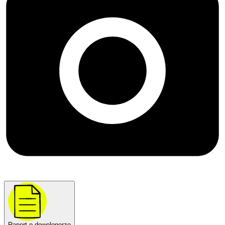
Raport o deweloperze