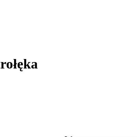
rołęka