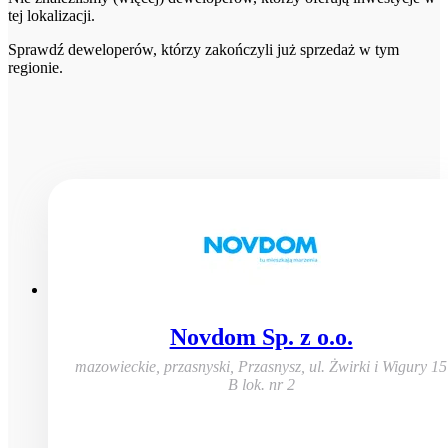
tej lokalizacji.
Sprawdź deweloperów, którzy zakończyli już sprzedaż w tym
regionie.
Novdom Sp. z o.o.
mazowieckie, przasnyski, Przasnysz
,
ul. Żwirki i Wigury 15
B lok. nr 2