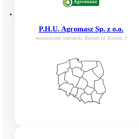
P.H.U. Agromasz Sp. z o.o.
mazowieckie, ostrołęcki, Rzekuń
,
ul. Kolonie 3