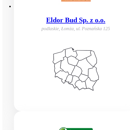
Eldor Bud Sp. z o.o.
podlaskie, Łomża
,
ul. Poznańska 125