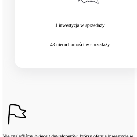
1
inwestycja
w sprzedaży
43
nieruchomości
w sprzedaży
Nie znaleźliśmy (więcej) deweloperów, którzy oferują inwestycje w