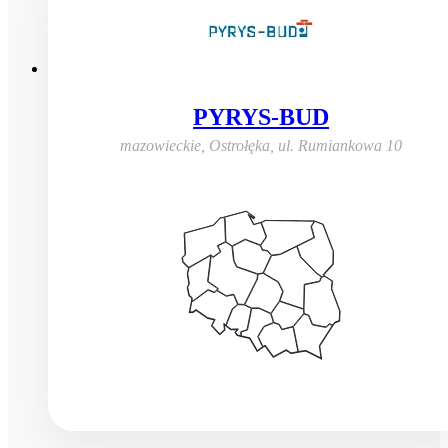
PYRYS-BUD
mazowieckie, Ostrołęka
,
ul. Rumiankowa 10