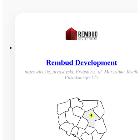
Rembud Development
mazowieckie, przasnyski, Przasnysz
,
ul. Marszałka Józefa
Piłsudskiego 175