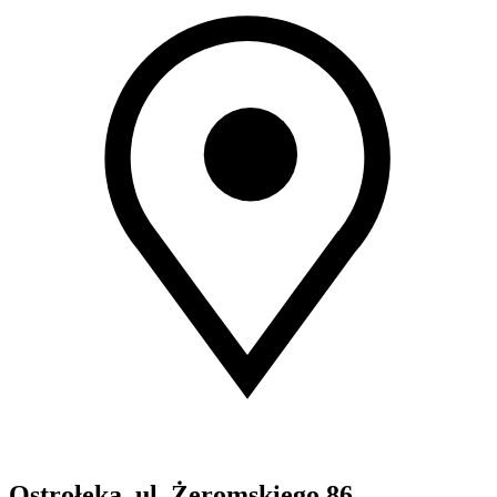
Ostrołęka, ul. Żeromskiego 86