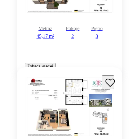
Metraż
Pokoje
Piętro
45,17 m²
2
3
Zobacz więcej