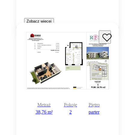
Zobacz więcej
Metraż
Pokoje
Piętro
38,76 m²
2
parter