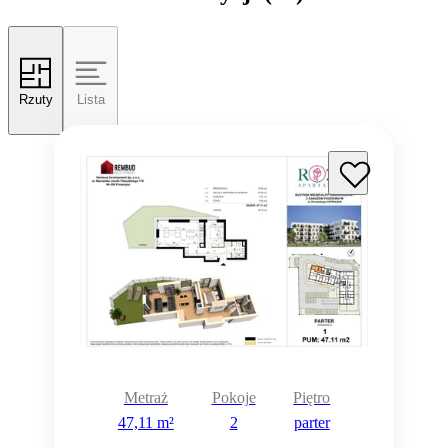
Rzuty
Lista
Metraż
Pokoje
Piętro
47,11 m²
2
parter