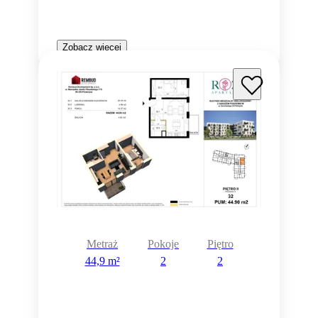
Zobacz więcej
Metraż
Pokoje
Piętro
44,9 m²
2
2