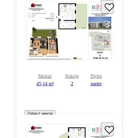
Metraż
Pokoje
Piętro
45,14 m²
2
parter
Zobacz więcej