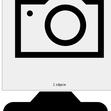
1
zdjęcie