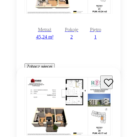
Metraż
Pokoje
Piętro
45,24 m²
2
1
Zobacz więcej