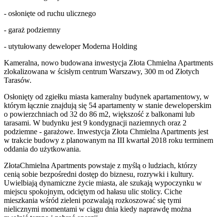
- osłonięte od ruchu ulicznego
- garaż podziemny
- utytułowany deweloper Moderna Holding
Kameralna, nowo budowana inwestycja Złota Chmielna Apartments
zlokalizowana w ścisłym centrum Warszawy, 300 m od Złotych
Tarasów.
Osłonięty od zgiełku miasta kameralny budynek apartamentowy, w
którym łącznie znajdują się 54 apartamenty w stanie deweloperskim
o powierzchniach od 32 do 86 m2, większość z balkonami lub
tarasami. W budynku jest 9 kondygnacji naziemnych oraz 2
podziemne - garażowe. Inwestycja Złota Chmielna Apartments jest
w trakcie budowy z planowanym na III kwartał 2018 roku terminem
oddania do użytkowania.
ZłotaChmielna Apartments powstaje z myślą o ludziach, którzy
cenią sobie bezpośredni dostęp do biznesu, rozrywki i kultury.
Uwielbiają dynamiczne życie miasta, ale szukają wypoczynku w
miejscu spokojnym, odciętym od hałasu ulic stolicy. Ciche
mieszkania wśród zieleni pozwalają rozkoszować się tymi
nielicznymi momentami w ciągu dnia kiedy naprawdę można