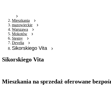
Mieszkania
mazowieckie
Warszawa
Mokotów
Stegny
Develia
Sikorskiego Vita
Sikorskiego Vita
Oferta archiwalna
Mieszkania na sprzedaż oferowane bezpoś