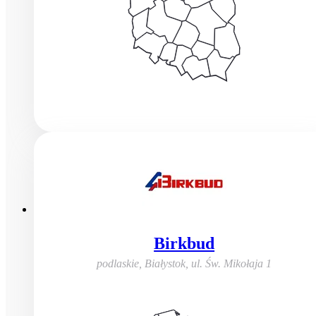
Birkbud
podlaskie, Białystok
,
ul. Św. Mikołaja 1