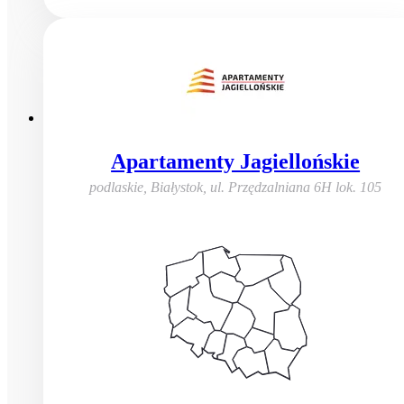
Apartamenty Jagiellońskie
podlaskie, Białystok
,
ul. Przędzalniana 6H lok. 105