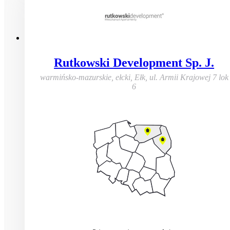
Rutkowski Development Sp. J.
warmińsko-mazurskie, ełcki, Ełk
,
ul. Armii Krajowej 7 lok
6