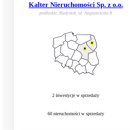
Kalter Nieruchomości Sp. z o.o.
podlaskie, Białystok
,
ul. Augustowska 8
2
inwestycje
w sprzedaży
60
nieruchomości
w sprzedaży