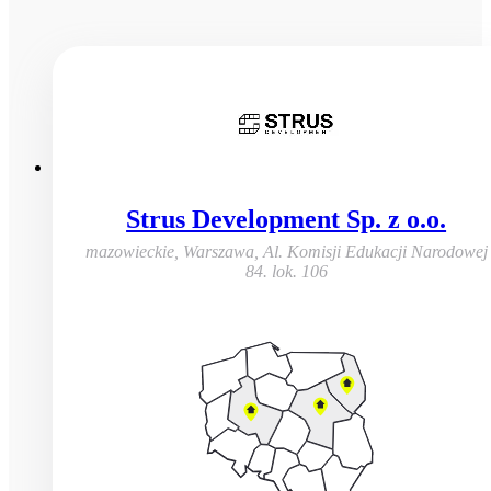
Strus Development Sp. z o.o.
mazowieckie, Warszawa
,
Al. Komisji Edukacji Narodowej
84. lok. 106