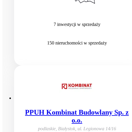
7
inwestycji
w sprzedaży
150
nieruchomości
w sprzedaży
PPUH Kombinat Budowlany Sp. z
o.o.
podlaskie, Białystok
,
ul. Legionowa 14/16