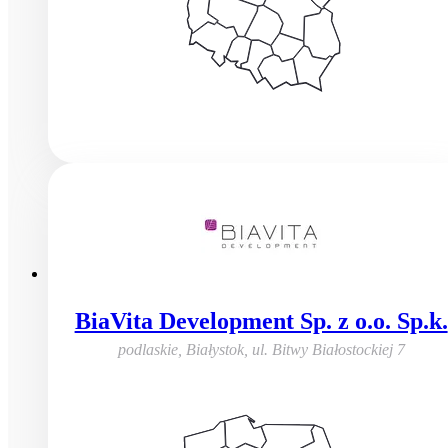
BiaVita Development Sp. z o.o. Sp.k.
podlaskie, Białystok
,
ul. Bitwy Białostockiej 7