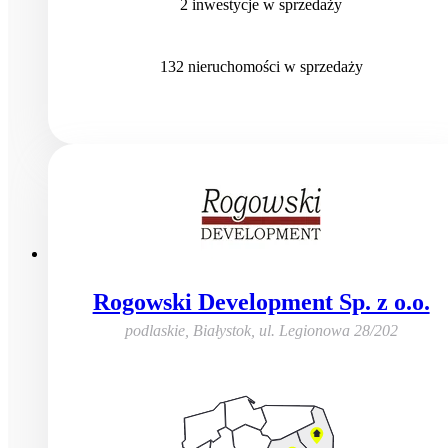
2
inwestycje
w sprzedaży
132
nieruchomości
w sprzedaży
Rogowski Development Sp. z o.o.
podlaskie, Białystok
,
ul. Legionowa 28/202