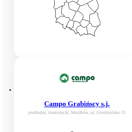
Campo Grabińscy s.j.
podlaskie, białostocki, Wasilków
,
ul. Grodzieńska 35