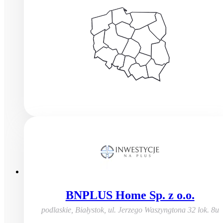
BNPLUS Home Sp. z o.o.
podlaskie, Białystok
,
ul. Jerzego Waszyngtona 32 lok. 8u