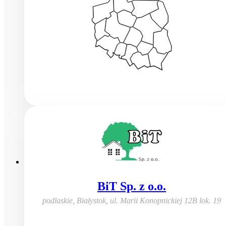
BiT Sp. z o.o.
podlaskie, Białystok
,
ul. Marii Konopnickiej 12B lok. 19