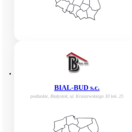
BIAL-BUD s.c.
podlaskie, Białystok
,
ul. Kraszewskiego 30 lok. 25