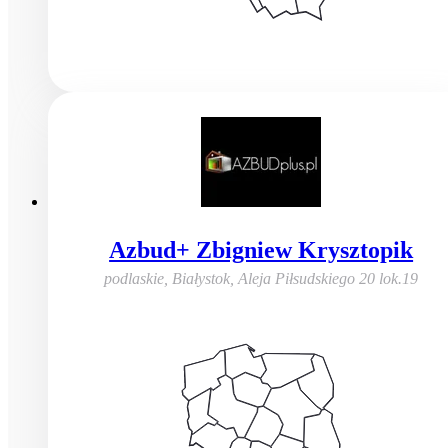
Azbud+ Zbigniew Krysztopik
podlaskie, Białystok
,
Aleja Piłsudskiego 20 lok.19