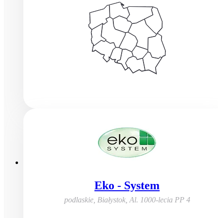
Eko - System
podlaskie, Białystok
,
Al. 1000-lecia PP 4