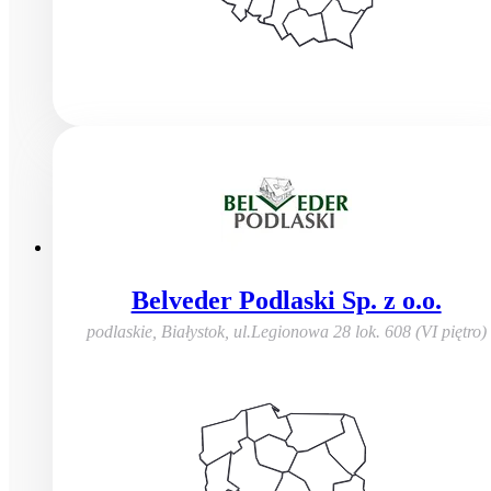
Belveder Podlaski Sp. z o.o.
podlaskie, Białystok
,
ul.Legionowa 28 lok. 608 (VI piętro)