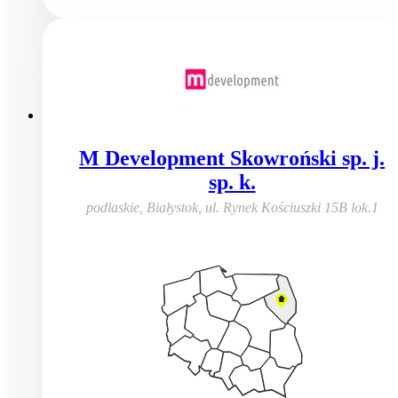
M Development Skowroński sp. j.
sp. k.
podlaskie, Białystok
,
ul. Rynek Kościuszki 15B lok.1