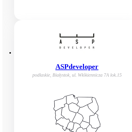
ASPdeveloper
podlaskie, Białystok
,
ul. Włókiennicza 7A lok.15