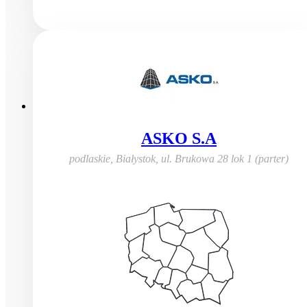
ASKO S.A
podlaskie, Białystok
,
ul. Brukowa 28 lok 1 (parter)