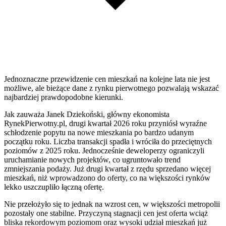
Jednoznaczne przewidzenie cen mieszkań na kolejne lata nie jest
możliwe, ale bieżące dane z rynku pierwotnego pozwalają wskazać
najbardziej prawdopodobne kierunki.
Jak zauważa Janek Dziekoński, główny ekonomista
RynekPierwotny.pl, drugi kwartał 2026 roku przyniósł wyraźne
schłodzenie popytu na nowe mieszkania po bardzo udanym
początku roku. Liczba transakcji spadła i wróciła do przeciętnych
poziomów z 2025 roku. Jednocześnie deweloperzy ograniczyli
uruchamianie nowych projektów, co ugruntowało trend
zmniejszania podaży. Już drugi kwartał z rzędu sprzedano więcej
mieszkań, niż wprowadzono do oferty, co na większości rynków
lekko uszczupliło łączną ofertę.
Nie przełożyło się to jednak na wzrost cen, w większości metropolii
pozostały one stabilne. Przyczyną stagnacji cen jest oferta wciąż
bliska rekordowym poziomom oraz wysoki udział mieszkań już