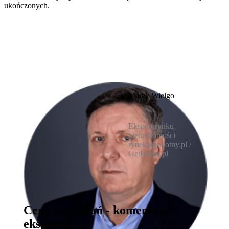
ukończonych.
Marek Wielgo
Ekspert rynku
nieruchomości
rynekpierwotny.pl /
GetHome.pl
Ceny mieszkań - komentarz
eksperta