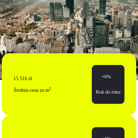
+6%
15 516 zł
2
Średnia cena za m
Rok do roku