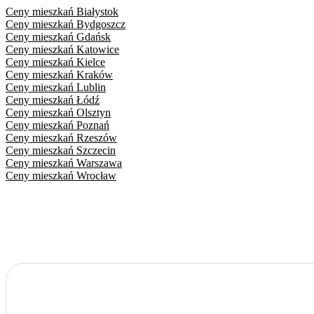
Ceny mieszkań
Białystok
Ceny mieszkań
Bydgoszcz
Ceny mieszkań
Gdańsk
Ceny mieszkań
Katowice
Ceny mieszkań
Kielce
Ceny mieszkań
Kraków
Ceny mieszkań
Lublin
Ceny mieszkań
Łódź
Ceny mieszkań
Olsztyn
Ceny mieszkań
Poznań
Ceny mieszkań
Rzeszów
Ceny mieszkań
Szczecin
Ceny mieszkań
Warszawa
Ceny mieszkań
Wrocław