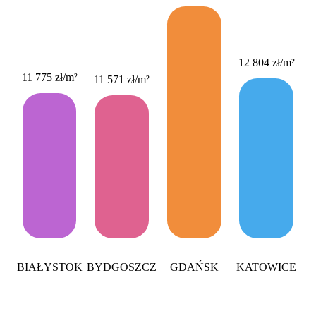
12 804 zł
/m²
11 775 zł
/m²
11 571 zł
/m²
1
BIAŁYSTOK
BYDGOSZCZ
GDAŃSK
KATOWICE